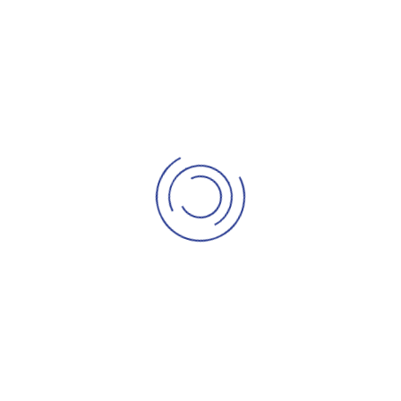
Khidmat Sewa Bilik Seminar & Bilik Mesyuarat
Kursus & Latihan
Akaun Saya
Cart
Orders
Checkout
My account