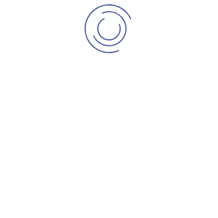
aperiam, eaque ipsa quae ab illo inventore veri tatis
et quasi architecto beatae vitae dicta explicabo.
Nemo enim ipsam voluptatem quia voluptas sit
aspernatur aut odit aut fugit, sed quia consequuntur
magni dolores eos qui ratione voluptatem sequi
nesciunt. Neque porro quisquam est.
At vero eos et accusamus et iusto odio dignissimos
ducimus qui blanditiis praesentium voluptatum
deleniti atque corrupti quos dolores et quas
molestias excepturi sint occaecati cupiditate non
provident, similique sunt in culpa qui officia deserunt
mollitia animi, id est laborum et dolorum fuga. Et
harum quidem rerum facilis est et expedita distinctio.